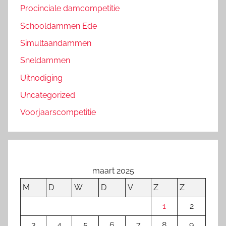
Procinciale damcompetitie
Schooldammen Ede
Simultaandammen
Sneldammen
Uitnodiging
Uncategorized
Voorjaarscompetitie
maart 2025
M
D
W
D
V
Z
Z
1
2
3
4
5
6
7
8
9