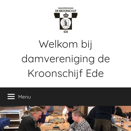
Ga
naar
de
inhoud
Welkom bij
damvereniging de
Kroonschijf Ede
Webpagina
voor
Menu
damvereniging
de
Kroonschijf
te
Ede