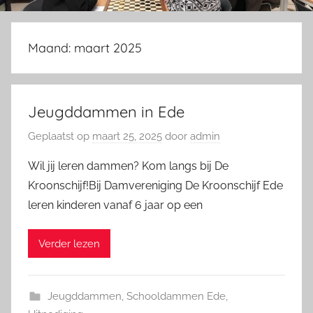
Maand:
maart 2025
Jeugddammen in Ede
Geplaatst op
maart 25, 2025
door
admin
Wil jij leren dammen? Kom langs bij De
Kroonschijf!Bij Damvereniging De Kroonschijf Ede
leren kinderen vanaf 6 jaar op een
Verder lezen
Jeugddammen
,
Schooldammen Ede
,