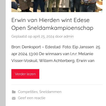
Erwin van Hierden wint Edese
Open Sneldamkampioenschap
Geplaatst op
april 25, 2024
door
admin
Bron: Denksport – Edestad Foto: Eip Janssen 25
apr 2024, 13:00 De winnaars van l.n.r: Melanie
Visser-Voskuil, Willem Achterberg, Erwin van
Verder lezen
Competities
,
Sneldammen
Geef een reactie