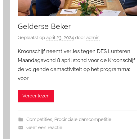
Gelderse Beker
Geplaatst op
april 23, 2024
door
admin
Kroonschijf neemt verlies tegen DES Lunteren
Maandagavond 8 april stond voor de Kroonschijf
de volgende damactiviteit op het programma:
voor
Verder lezen
Competities
,
Procinciale damcompetitie
Geef een reactie