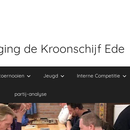
ing de Kroonschijf Ede
toernooien
Jeugd
Interne Competitie
partij-analyse