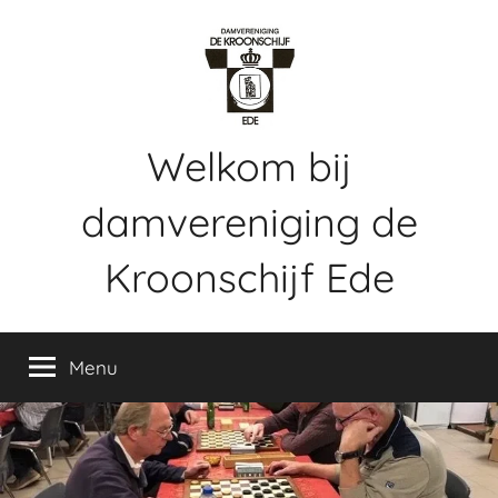
Ga
naar
de
inhoud
Welkom bij
damvereniging de
Kroonschijf Ede
Webpagina
voor
Menu
damvereniging
de
Kroonschijf
te
Ede